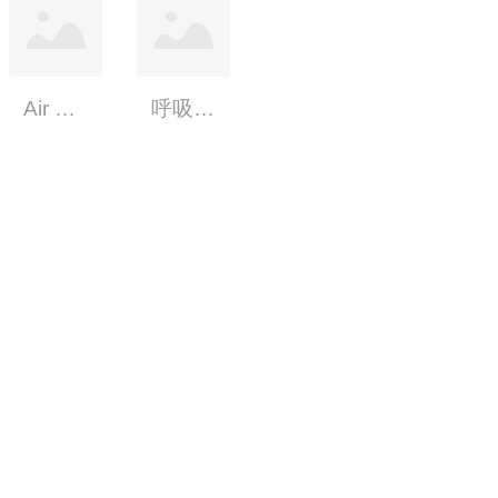
Air Fit N20、F20磁扣
呼吸機面罩減壓墊