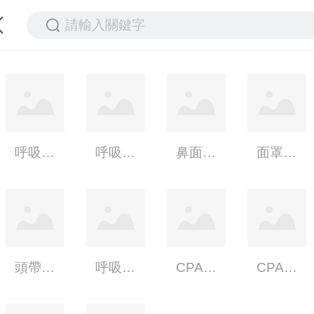
請輸入關鍵字
呼吸機綁帶
呼吸機頭帶防痕墊
鼻面罩防滑套
面罩软管保护套
頭帶掛鈎
呼吸機面罩-硅膠鼻墊
CPAP面罩鼻垫
CPAP面罩襯墊